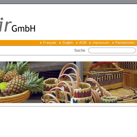
Français
English
AGB
Impressum
PartnerInnen
Suche